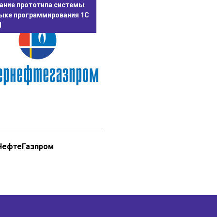
ание прототипа системы
зыке программирования 1С
И
НефтеГазпром