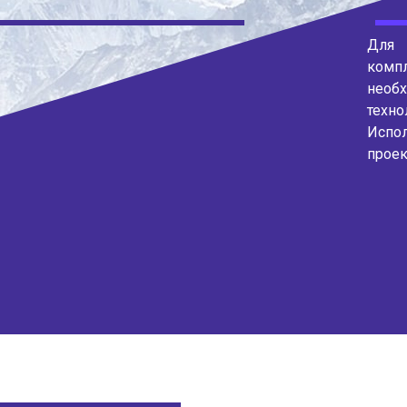
Для
комп
необ
техн
Испо
проек