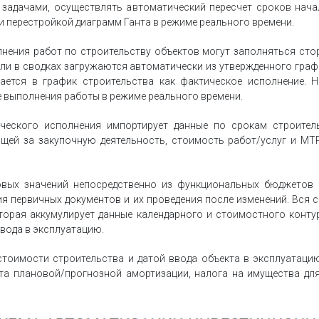
 задачами, осуществлять автоматический пересчет сроков нач
 перестройкой диаграмм Ганта в режиме реального времени.
лнения работ по строительству объектов могут заполняться сто
тели в сводках загружаются автоматически из утвержденного гра
ается в график строительства как фактическое исполнение. 
 выполнения работы в режиме реального времени.
еского исполнения импортирует данные по срокам строитель
щей за закупочную деятельность, стоимость работ/услуг и МТР
вых значений непосредственно из функциональных бюджетов 
я первичных документов и их проведения после изменений. Вся
оторая аккумулирует данные календарного и стоимостного конту
вода в эксплуатацию.
стоимости строительства и датой ввода объекта в эксплуатаци
та плановой/прогнозной амортизации, налога на имущества для 