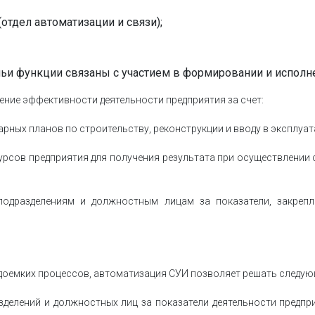
тдел автоматизации и связи);
 чьи функции связаны с участием в формировании и испол
ние эффективности деятельности предприятия за счет:
рных планов по строительству, реконструкции и вводу в эксплуа
рсов предприятия для получения результата при осуществлении
 подразделениям и должностным лицам за показатели, закреп
оемких процессов, автоматизация СУИ позволяет решать следую
зделений и должностных лиц за показатели деятельности предпр