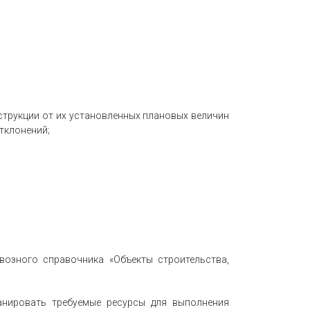
струкции от их установленных плановых величин
тклонений;
возного справочника «Объекты строительства,
анировать требуемые ресурсы для выполнения